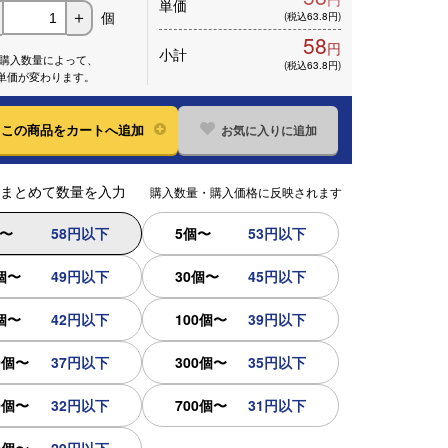
単価
個
＋
(税込63.8円)
58
円
小計
※購入数量によって、
(税込63.8円)
単価が変わります。
お気に入りに追加
この
商品をカートへ追加
まとめて数量を入力
購入数量・購入価格に反映されます
個〜
58円以下
5個〜
53円以下
個〜
49円以下
30個〜
45円以下
個〜
42円以下
100個〜
39円以下
0個〜
37円以下
300個〜
35円以下
0個〜
32円以下
700個〜
31円以下