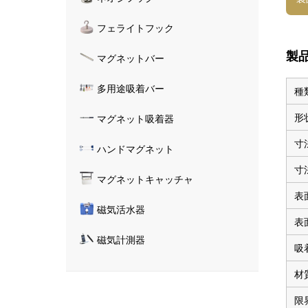
フェライトフック
製
マグネットバー
多用途吸着バー
種
形
マグネット吸着器
寸
ハンドマグネット
寸
マグネットキャッチャ
表
磁気活水器
表
磁気計測器
吸
材
限