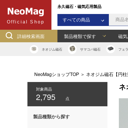
永久磁石・磁気応用製品
すべての商品
Official Shop
ネオジム磁石
詳細検索画面
製品種類で探す
磁気
サマコバ磁石
フェライト磁石
ネオジム
磁石
サマコバ
磁石
フェ
ラバーマグネット
アルニコ磁石
ネオジムボンド磁石
NeoMagショップTOP
＞
ネオジム磁石【円柱
ネオジキャップ
ネ
フェライトキャップ
対象商品
2,795
ネオジフック
点
フェライトフック
マグネットバー
製品種類から探す
多用途吸着バー
マグネット吸着器