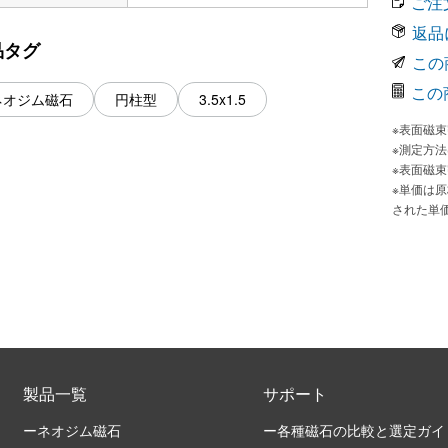
ご注
返品
品タグ
この
この
ネオジム磁石
円柱型
3.5x1.5
※表面磁
※測定方
※表面磁
※単価は
された単
製品一覧
サポート
ーネオジム磁石
ー各種磁石の比較と選定ガイ