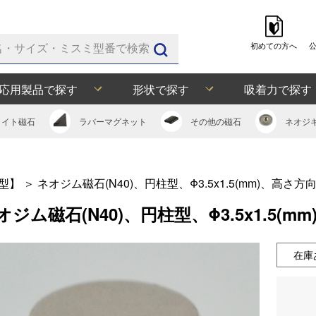
初めての方へ
応用製品で探す
形状で探す
吸着力で探す
ライト
磁石
ラバー
マグネット
その他の
磁石
ネオジ
型】
＞
ネオジム磁石(N40)、円柱型、Φ3.5x1.5(mm)、高さ方
オジム磁石(N40)、円柱型、Φ3.5x1.5(m
在庫