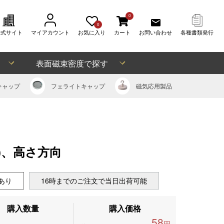
0
0
公式サイト
マイアカウント
お気に入り
カート
お問い合わせ
各種書類発行
表面磁束密度で探す
キャップ
フェライト
キャップ
磁気応用
製品
向
m)、高さ方向
あり
16時までのご注文で当日出荷可能
購入数量
購入価格
58
円