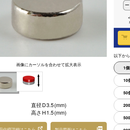
ー
以下から
画像
にカーソルを合わせて
拡大表示
1
10
50
直径
D
3.5
(mm)
20
高さ
H
1.5
(mm)
50
品仕様詳細
はこちら
製品図面
はこちら