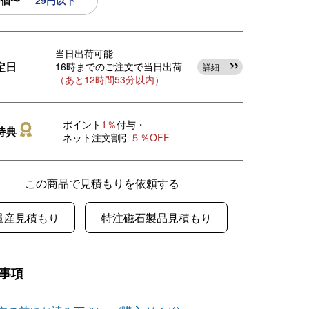
0個〜
29円以下
当日出荷可能
定日
16時までのご注文で当日出荷
詳細
（あと12時間53分以内）
ポイント
1％
付与・
特典
ネット注文割引
５％OFF
この商品で見積もりを依頼する
量産見積もり
特注磁石製品見積もり
事項