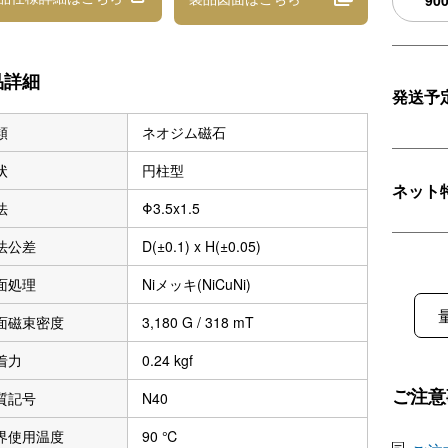
90
品詳細
発送予
類
ネオジム磁石
状
円柱型
ネット
法
Φ3.5x1.5
法公差
D(±0.1) x H(±0.05)
面処理
Niメッキ(NiCuNi)
面磁束密度
3,180 G / 318 mT
着力
0.24 kgf
ご注意
質記号
N40
界使用温度
90 ℃