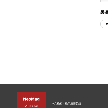
製
永久磁石・磁気応用製品
Official